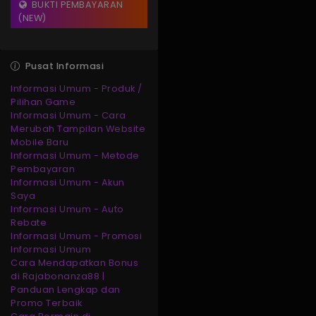
BUKTI PEMBAYARAN
(NEW)
Pusat Informasi
Informasi Umum - Produk /
Pilihan Game
Informasi Umum - Cara
Merubah Tampilan Website
Mobile Baru
Informasi Umum - Metode
Pembayaran
Informasi Umum - Akun
Saya
Informasi Umum - Auto
Rebate
Informasi Umum - Promosi
Informasi Umum
Cara Mendapatkan Bonus
di Rajabonanza88 |
Panduan Lengkap dan
Promo Terbaik