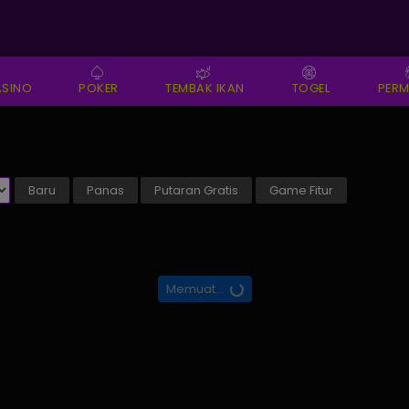
ASINO
POKER
TEMBAK IKAN
TOGEL
PERM
Baru
Panas
Putaran Gratis
Game Fitur
Memuat...