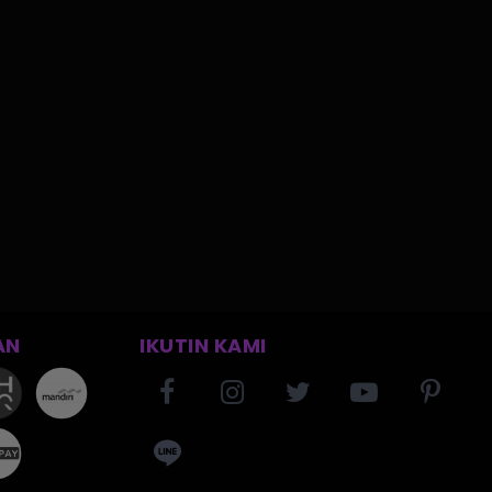
AN
IKUTIN KAMI