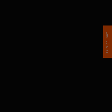
Hubungi kami