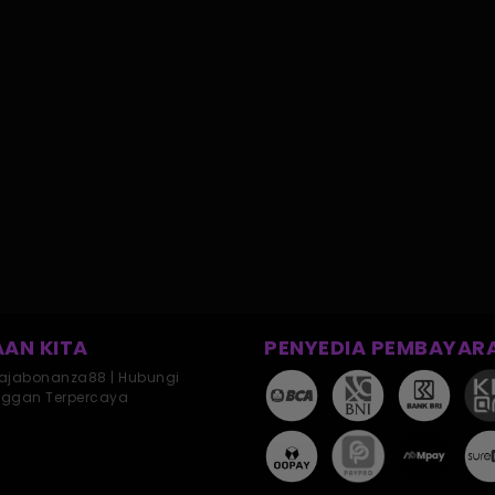
AN KITA
PENYEDIA PEMBAYAR
ajabonanza88 | Hubungi
nggan Terpercaya