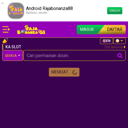
×
Android Rajabonanza88
UNDUH
Aplikasi seluler
MASUK
DAFTAR
EN
KA SLOT
Slot Beranda
SEMUA
MEMUAT...