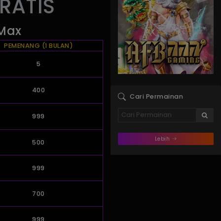
RATIS
 Max
PEMENANG (1 BULAN)
5
400
Cari Permainan
999
Lebih
500
999
700
999