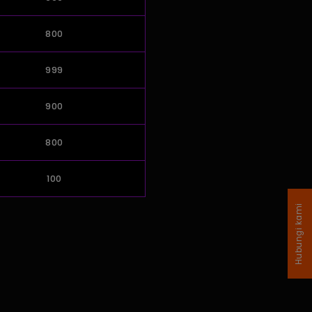
800
999
900
800
100
Hubungi kami