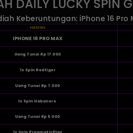
AH DAILY LUCKY SPIN G
iah Keberuntungan: iPhone 16 Pro
HADIAH
IPHONE 16 PRO MAX
Uang Tunai Rp 17.000
1x Spin Redtiger
Uang Tunai Rp 7.000
1x Spin Habanero
Uang Tunai Rp 5.000
1x Spin PragmaticPlay