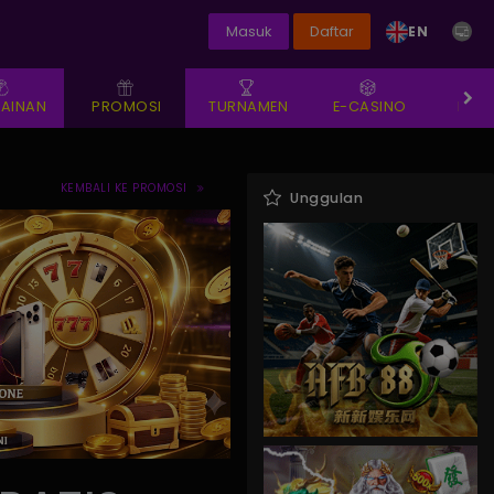
EN
Masuk
Daftar
AINAN
PROMOSI
TURNAMEN
E-CASINO
REFE
KEMBALI KE PROMOSI
Unggulan