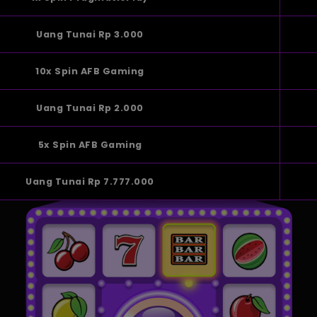
Uang Tunai Rp 3.000
10x Spin AFB Gaming
Uang Tunai Rp 2.000
5x Spin AFB Gaming
Uang Tunai Rp 7.777.000