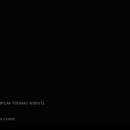
MPILAN TERBARU WEBSITE
ya
stabil
.