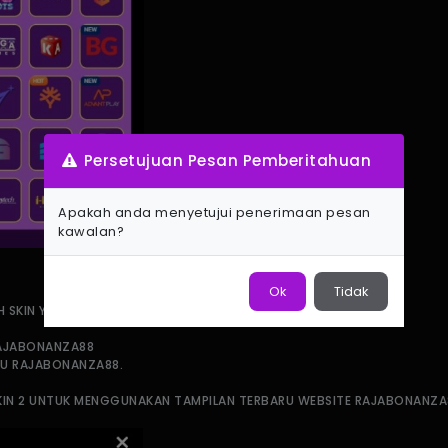
Persetujuan Pesan Pemberitahuan
Apakah anda menyetujui penerimaan pesan
kawalan?
Ok
Tidak
H SKIN YANG BISA KAMU PILIH :
 RAJABONANZA88
ARU RAJABONANZA88.
N SKIN 2 UNTUK MENGGUNAKAN TAMPILAN TERBARU WEBSITE RAJABONANZA