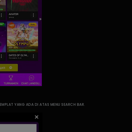
TEMPLAT YANG ADA DI ATAS MENU SEARCH BAR.