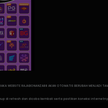
2, MAKA WEBSITE RAJABONANZA88 AKAN OTOMATIS BERUBAH MENJADI TA
kup
di refresh dan
dicoba
kembali
serta
pastikan
koneksi
internetn