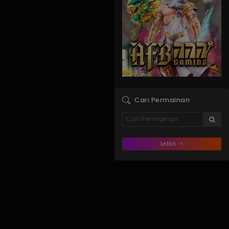
Cari Permainan
Lebih